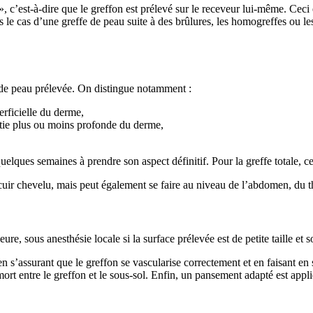
», c’est-à-dire que le greffon est prélevé sur le receveur lui-même. Ceci 
le cas d’une greffe de peau suite à des brûlures, les homogreffes ou le
 de peau prélevée. On distingue notamment :
erficielle du derme,
rtie plus ou moins profonde du derme,
quelques semaines à prendre son aspect définitif. Pour la greffe totale, c
 cuir chevelu, mais peut également se faire au niveau de l’abdomen, du t
, sous anesthésie locale si la surface prélevée est de petite taille et s
 s’assurant que le greffon se vascularise correctement et en faisant en so
mort entre le greffon et le sous-sol. Enfin, un pansement adapté est appli